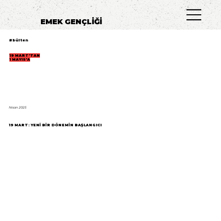
EMEK GENÇLİĞİ
#bülten
19 MART'TAN
1 MAYIS'A
Nisan 2025
19 MART: YENİ BİR DÖNEMİN BAŞLANGICI